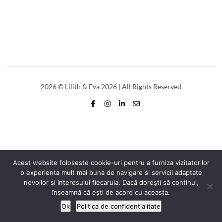
2026
© Lilith & Eva 2026 | All Rights Reserved
Acest website foloseste cookie-uri pentru a furniza vizitatorilor
o experienta mult mai buna de navigare si servicii adaptate
nevoilor si interesului fiecaruia. Dacă dorești să continui,
înseamnă că ești de acord cu aceasta.
Ok
Politica de confidențialitate