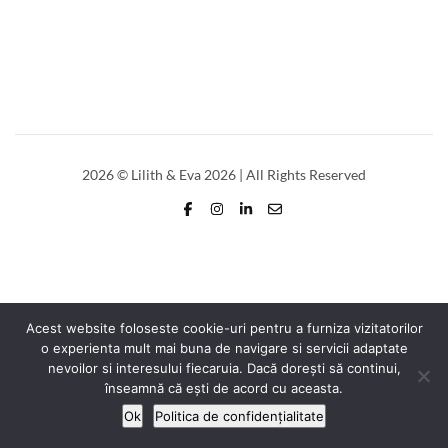
2026
© Lilith & Eva 2026 | All Rights Reserved
Acest website foloseste cookie-uri pentru a furniza vizitatorilor
o experienta mult mai buna de navigare si servicii adaptate
nevoilor si interesului fiecaruia. Dacă dorești să continui,
înseamnă că ești de acord cu aceasta.
Ok
Politica de confidențialitate