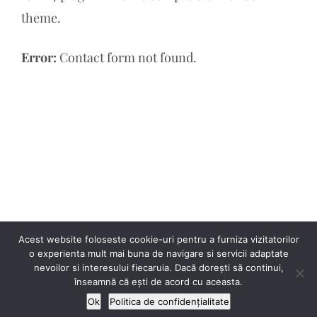
theme.
Error:
Contact form not found.
Acest website foloseste cookie-uri pentru a furniza vizitatorilor
o experienta mult mai buna de navigare si servicii adaptate
nevoilor si interesului fiecaruia. Dacă dorești să continui,
2026
© Lilith & Eva 2026 | All Rights Reserved
înseamnă că ești de acord cu aceasta.
Ok
Politica de confidențialitate