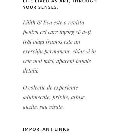
LIFE LIVED AS ART, THROUGH
YOUR SENSES.
Lilith & Eva este o revistă
pentru cei care înțeleg că a-ți
trăi viața frumos este un
exercițiu permanent, chiar și în
cele mai mici, aparent banale
detalii.
O colectie de experiente
a
dulmecate, privite, atinse,
auzite, sau visate.
IMPORTANT LINKS