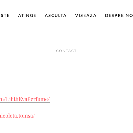
ESTE
ATINGE
ASCULTA
VISEAZA
DESPRE NO
CONTACT
om/LilithEvaPerfume/
icoleta.tomsa/