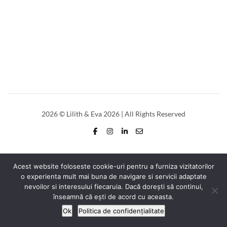
2026
© Lilith & Eva 2026 | All Rights Reserved
Acest website foloseste cookie-uri pentru a furniza vizitatorilor
o experienta mult mai buna de navigare si servicii adaptate
nevoilor si interesului fiecaruia. Dacă dorești să continui,
înseamnă că ești de acord cu aceasta.
Ok
Politica de confidențialitate