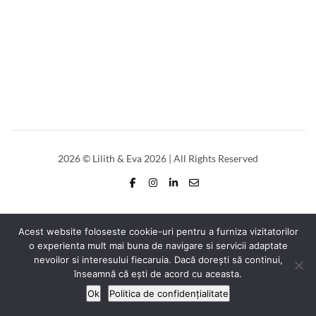
2026
© Lilith & Eva 2026 | All Rights Reserved
Acest website foloseste cookie-uri pentru a furniza vizitatorilor
o experienta mult mai buna de navigare si servicii adaptate
nevoilor si interesului fiecaruia. Dacă dorești să continui,
înseamnă că ești de acord cu aceasta.
Ok
Politica de confidențialitate