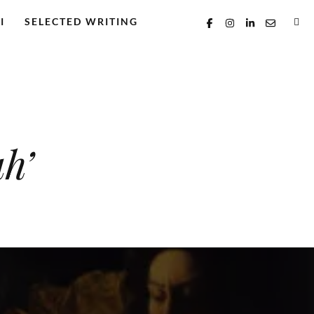
I
SELECTED WRITING
h’