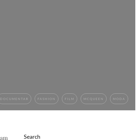
DOCUMENTAR
FASHION
FILM
MCQUEEN
MODA
Search
l am