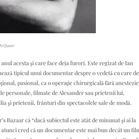
McQueen
nul acesta şi care face deja furori. Este regizat de Ian
mează tipicul unui documentar despre o vedetă cu care de
ional, pasional, ca o operaţie chirurgicală fără anestezie
ele personale, filmate de Alexander sau prietenii lui,
lia şi prietenii, frânturi din spectacolele sale de modă.
s Bazaar că “dacă subiectul este atât de minunat şi ai la
, atunci cred că un documentar este mai bun decât un fil