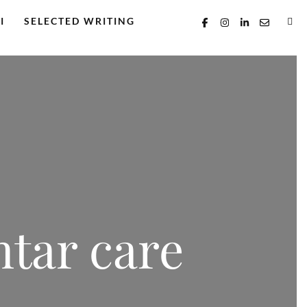
I
SELECTED WRITING
tar care