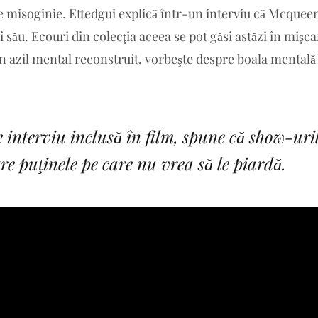
 misoginie. Ettedgui explică într-un interviu că Mcquee
 său. Ecouri din colecţia aceea se pot găsi astăzi în mişc
n azil mental reconstruit, vorbeşte despre boala mentală 
 interviu inclusă în film, spune că show-uri
e puţinele pe care nu vrea să le piardă.