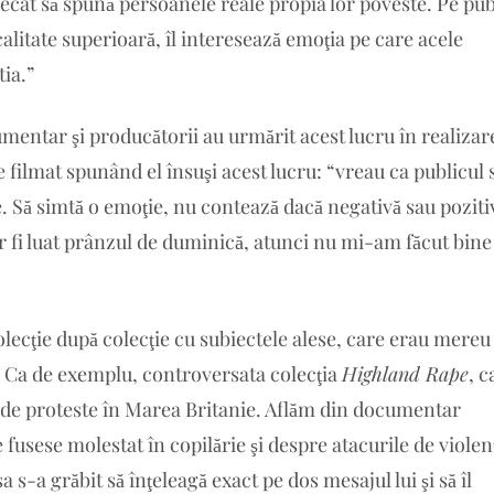
ecât să spună persoanele reale propia lor poveste. Pe pub
alitate superioară, îl interesează emoţia pe care acele
tia.”
mentar şi producătorii au urmărit acest lucru în realizar
filmat spunând el însuşi acest lucru: “vreau ca publicul 
e. Să simtă o emoţie, nu contează dacă negativă sau poziti
r fi luat prânzul de duminică, atunci nu mi-am făcut bine
lecţie după colecţie cu subiectele alese, care erau mereu
e. Ca de exemplu, controversata colecţia
Highland R
a
pe
, c
 de proteste în Marea Britanie. Aflăm din documentar
 fusese molestat în copilărie şi despre atacurile de violen
a s-a grăbit să înţeleagă exact pe dos mesajul lui şi să îl