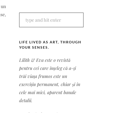
: un
se,
LIFE LIVED AS ART, THROUGH
YOUR SENSES.
Lilith & Eva este o revistă
pentru cei care înțeleg că a-ți
trăi viața frumos este un
exercițiu permanent, chiar și în
cele mai mici, aparent banale
detalii.