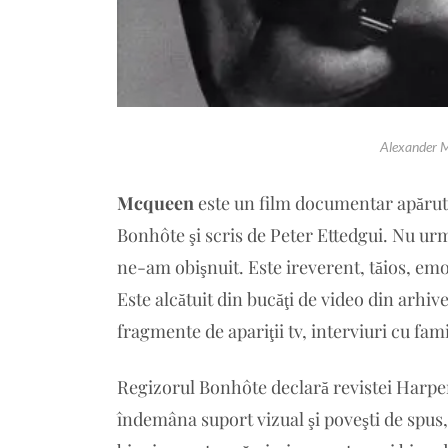
Alexander 
Mcqueen
este un film documentar apărut a
Bonhôte şi scris de Peter Ettedgui. Nu ur
ne-am obişnuit. Este ireverent, tăios, emoţ
Este alcătuit din bucăţi de video din arhiv
fragmente de apariţii tv, interviuri cu fami
Regizorul Bonhôte declară revistei Harper’
îndemâna suport vizual şi poveşti de spus