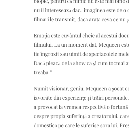
biopic, pentru că nimic nu este mai bine d
nu îl interesează dacă imaginea este de o c
filmări le transmit, dacă arată ceva ce nu ş
Emoţia este cuvântul cheie al acestui docu
filmului. La un moment dat, Mcqueen este 
fie îngrozit sau uimit de spectacolele mel
Dacă pleacă de la show ca şi cum tocmai a
treaba.”
Numit visionar, geniu, Mcqueen a şocat co
izvorâte din experienţe şi trăiri personal
a provocat la vremea respectivă o fortună
despre propia suferinţă a creatorului, care
domestică pe care le suferise sora lui. Pres