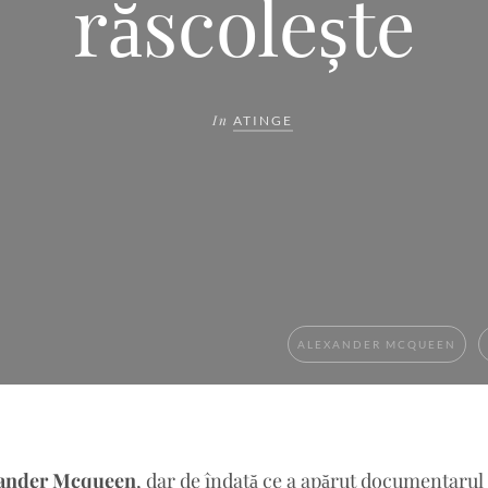
răscolește
In
ATINGE
ALEXANDER MCQUEEN
ander Mcqueen
, dar de îndată ce a apărut documentaru