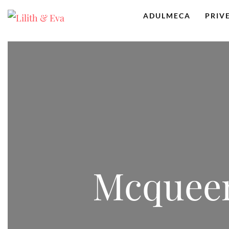
ADULMECA
PRIV
Mcqueen