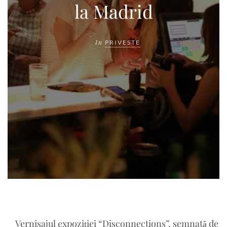
la Madrid
In
PRIVESTE
Vernisajul expoziției “Disconnections”, semnată de