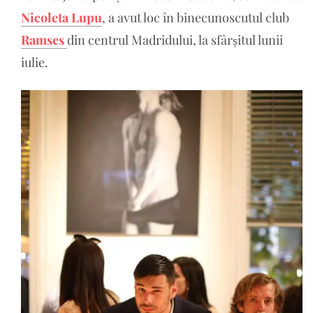
Nicoleta Lupu
, a avut loc în binecunoscutul club
Ramses
din centrul Madridului, la sfârșitul lunii
iulie.